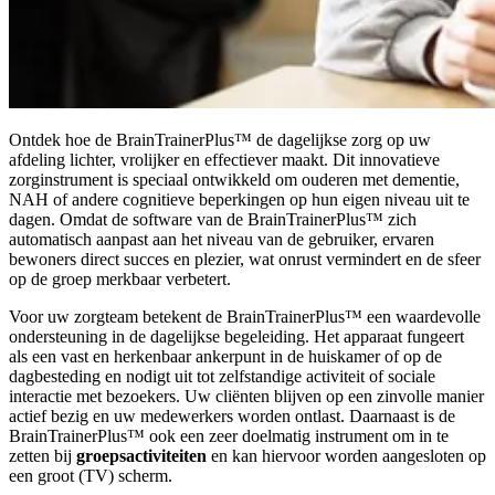
Ontdek hoe de BrainTrainerPlus™ de dagelijkse zorg op uw
afdeling lichter, vrolijker en effectiever maakt. Dit innovatieve
zorginstrument is speciaal ontwikkeld om ouderen met dementie,
NAH of andere cognitieve beperkingen op hun eigen niveau uit te
dagen. Omdat de software van de BrainTrainerPlus™ zich
automatisch aanpast aan het niveau van de gebruiker, ervaren
bewoners direct succes en plezier, wat onrust vermindert en de sfeer
op de groep merkbaar verbetert.
Voor uw zorgteam betekent de BrainTrainerPlus™ een waardevolle
ondersteuning in de dagelijkse begeleiding. Het apparaat fungeert
als een vast en herkenbaar ankerpunt in de huiskamer of op de
dagbesteding en nodigt uit tot zelfstandige activiteit of sociale
interactie met bezoekers. Uw cliënten blijven op een zinvolle manier
actief bezig en uw medewerkers worden ontlast. Daarnaast is de
BrainTrainerPlus™ ook een zeer doelmatig instrument om in te
zetten bij
groepsactiviteiten
en kan hiervoor worden aangesloten op
een groot (TV) scherm.