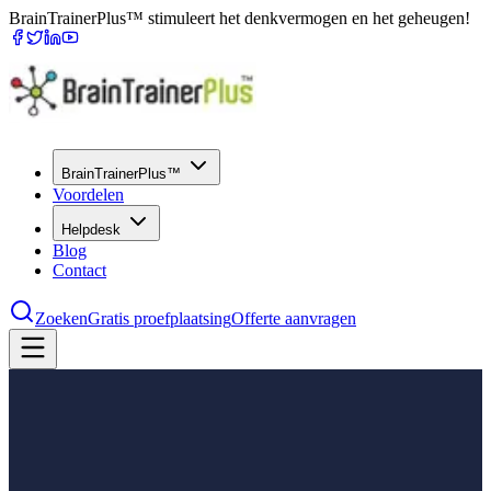
BrainTrainerPlus™ stimuleert het denkvermogen en het geheugen!
BrainTrainerPlus™
Voordelen
Helpdesk
Blog
Contact
Zoeken
Gratis proefplaatsing
Offerte aanvragen