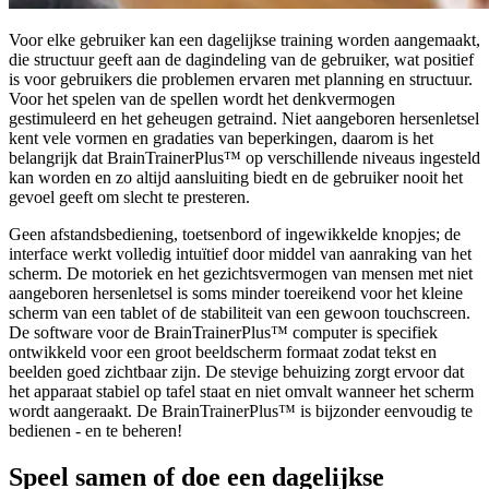
Voor elke gebruiker kan een dagelijkse training worden aangemaakt,
die structuur geeft aan de dagindeling van de gebruiker, wat positief
is voor gebruikers die problemen ervaren met planning en structuur.
Voor het spelen van de spellen wordt het denkvermogen
gestimuleerd en het geheugen getraind. Niet aangeboren hersenletsel
kent vele vormen en gradaties van beperkingen, daarom is het
belangrijk dat BrainTrainerPlus™ op verschillende niveaus ingesteld
kan worden en zo altijd aansluiting biedt en de gebruiker nooit het
gevoel geeft om slecht te presteren.
Geen afstandsbediening, toetsenbord of ingewikkelde knopjes; de
interface werkt volledig intuïtief door middel van aanraking van het
scherm. De motoriek en het gezichtsvermogen van mensen met niet
aangeboren hersenletsel is soms minder toereikend voor het kleine
scherm van een tablet of de stabiliteit van een gewoon touchscreen.
De software voor de BrainTrainerPlus™ computer is specifiek
ontwikkeld voor een groot beeldscherm formaat zodat tekst en
beelden goed zichtbaar zijn. De stevige behuizing zorgt ervoor dat
het apparaat stabiel op tafel staat en niet omvalt wanneer het scherm
wordt aangeraakt. De BrainTrainerPlus™ is bijzonder eenvoudig te
bedienen - en te beheren!
Speel samen of doe een dagelijkse