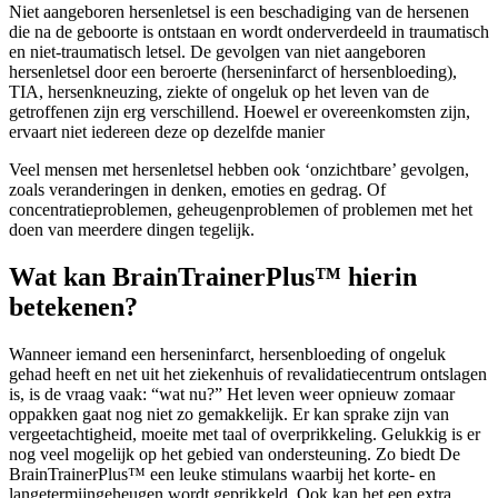
Niet aangeboren hersenletsel is een beschadiging van de hersenen
die na de geboorte is ontstaan en wordt onderverdeeld in traumatisch
en niet-traumatisch letsel. De gevolgen van niet aangeboren
hersenletsel door een beroerte (herseninfarct of hersenbloeding),
TIA, hersenkneuzing, ziekte of ongeluk op het leven van de
getroffenen zijn erg verschillend. Hoewel er overeenkomsten zijn,
ervaart niet iedereen deze op dezelfde manier
Veel mensen met hersenletsel hebben ook ‘onzichtbare’ gevolgen,
zoals veranderingen in denken, emoties en gedrag. Of
concentratieproblemen, geheugenproblemen of problemen met het
doen van meerdere dingen tegelijk.
Wat kan BrainTrainerPlus™ hierin
betekenen?
Wanneer iemand een herseninfarct, hersenbloeding of ongeluk
gehad heeft en net uit het ziekenhuis of revalidatiecentrum ontslagen
is, is de vraag vaak: “wat nu?” Het leven weer opnieuw zomaar
oppakken gaat nog niet zo gemakkelijk. Er kan sprake zijn van
vergeetachtigheid, moeite met taal of overprikkeling. Gelukkig is er
nog veel mogelijk op het gebied van ondersteuning. Zo biedt De
BrainTrainerPlus™ een leuke stimulans waarbij het korte- en
langetermijngeheugen wordt geprikkeld. Ook kan het een extra