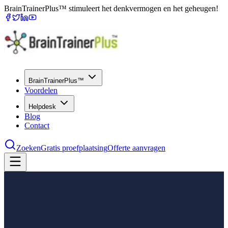
BrainTrainerPlus™ stimuleert het denkvermogen en het geheugen!
BrainTrainerPlus™
Voordelen
Helpdesk
Blog
Contact
Zoeken
Gratis proefplaatsing
Offerte aanvragen