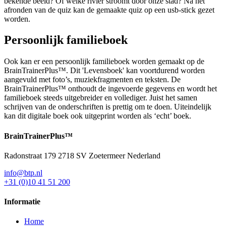
bekende beeld? Of welke rivier stroomt door onze stad? Na het
afronden van de quiz kan de gemaakte quiz op een usb-stick gezet
worden.
Persoonlijk familieboek
Ook kan er een persoonlijk familieboek worden gemaakt op de
BrainTrainerPlus™. Dit 'Levensboek' kan voortdurend worden
aangevuld met foto’s, muziekfragmenten en teksten. De
BrainTrainerPlus™ onthoudt de ingevoerde gegevens en wordt het
familieboek steeds uitgebreider en vollediger. Juist het samen
schrijven van de onderschriften is prettig om te doen. Uiteindelijk
kan dit digitale boek ook uitgeprint worden als ‘echt’ boek.
BrainTrainer
Plus™
Radonstraat 179 2718 SV Zoetermeer Nederland
info@btp.nl
+31 (0)10 41 51 200
Informatie
Home