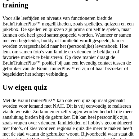
training
Voor alle leeftijden en niveaus van functioneren biedt de
BrainTrainerPlus™ mogelijkheden, zoals spelletjes, quizzen en een
jukebox. De spellen en quizzen zijn prima om zelf te spelen, maar
kunnen ook heel goed samengespeeld worden. Wanneer er samen
met een begeleider, buddy of familielid wordt gespeeld, kan er
worden overgeschakeld naar het (persoonlijke) levensboek. Hoe
leuk om samen foto’s van familie en vrienden te bekijken of
favoriete muziek te beluisteren! Op deze manier draagt de
BrainTrainerPlus™ positief bij aan een levendig contact tussen de
gebruiker van de BrainTrainerPlus™ en zijn of haar bezoeker of
begeleider; het schept verbinding.
Uw eigen quiz
Met de BrainTrainerPlus™ kan ook een quiz op maat gemaakt
worden voor iemand met NAH. Dit is vrij eenvoudig te realiseren
via de website. Zo kunnen er zelf vragen worden bedacht die meer
aansluiting bieden bij de gebruiker. Dit kan heel persoonlijk zijn,
zoals vragen over vrienden, familieleden of hobby's gecombineerd
met foto’s, of kies voor een regionale quiz die meer te maken heeft
met de stad waarin de gebruiker woont. Bijvoorbeeld waar staat dit