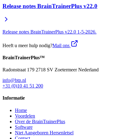
Release notes BrainTrainerPlus v22.0
Release notes BrainTrainerPlus v22.0 1-5-2026.
Heeft u meer hulp nodig?
Mail ons
BrainTrainer
Plus™
Radonstraat 179 2718 SV Zoetermeer Nederland
info@btp.nl
+31 (0)10 41 51 200
Informatie
Home
Voordelen
Over de BrainTrainerPlus
Software
Niet Aangeboren Hersenletsel
Contact